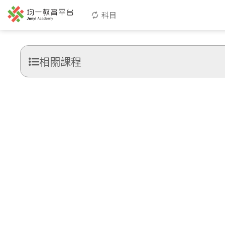
科目
相關課程