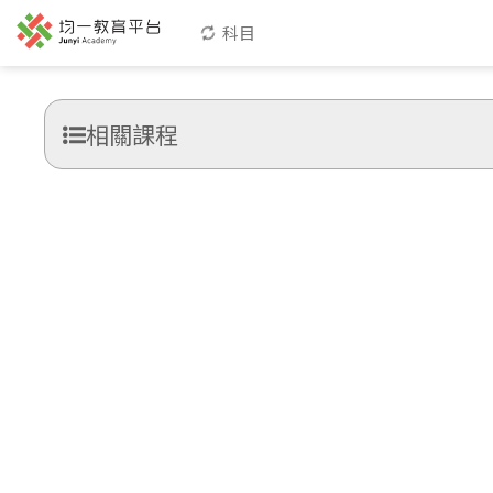
科目
相關課程