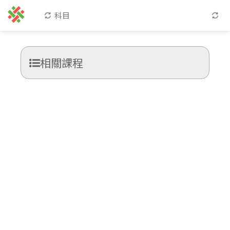
科目
相關課程