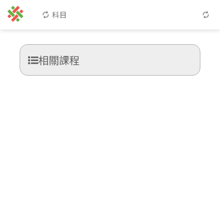
科目
相關課程