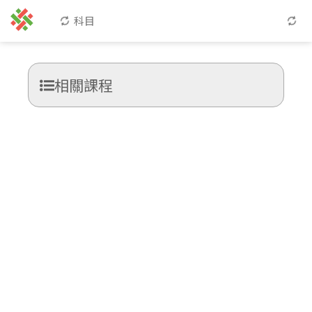
科目
相關課程