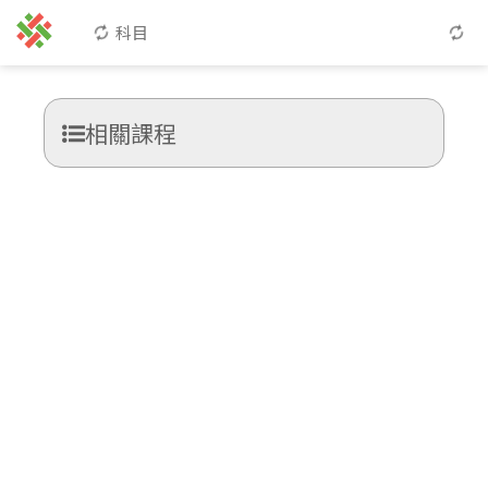
科目
相關課程