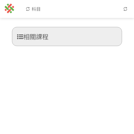
科目
相關課程