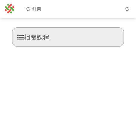
科目
相關課程