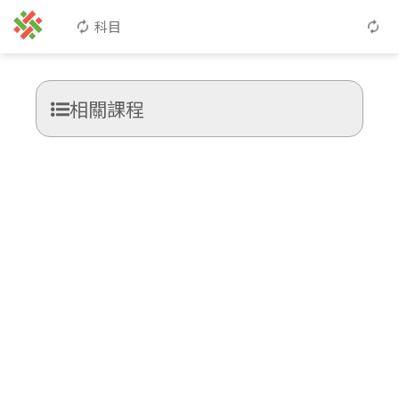
科目
相關課程