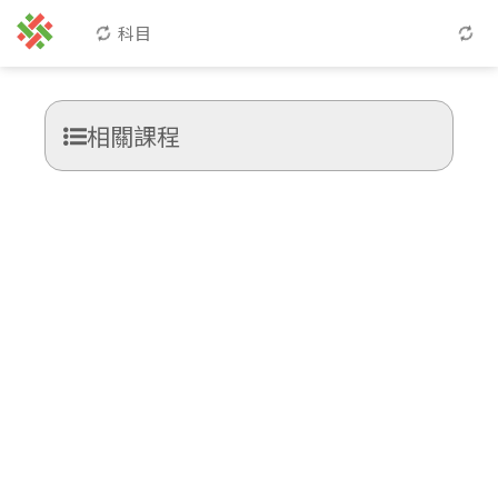
科目
相關課程