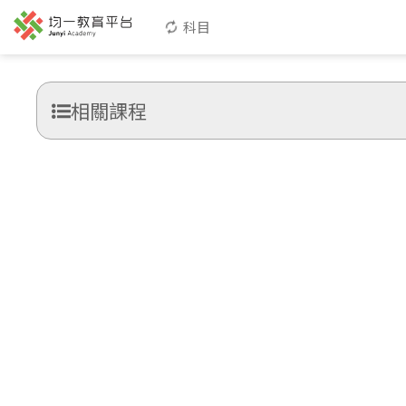
科目
相關課程