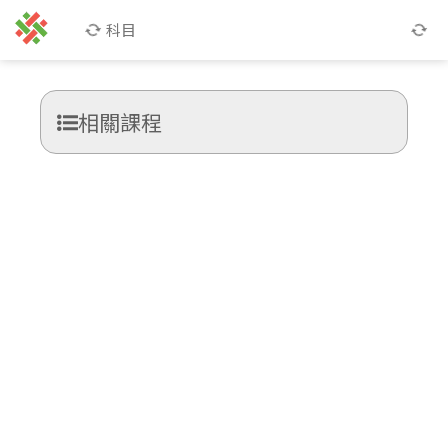
科目
相關課程