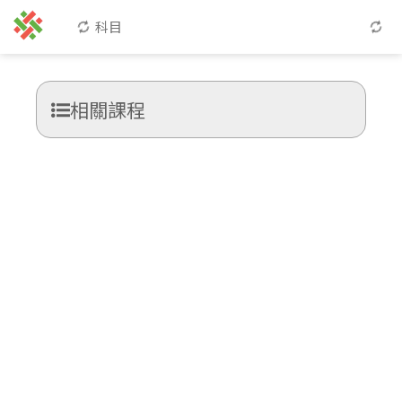
科目
相關課程