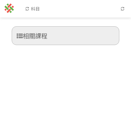
科目
相關課程