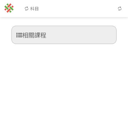
科目
相關課程