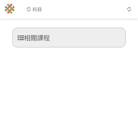
科目
相關課程