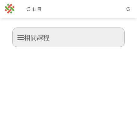
科目
相關課程