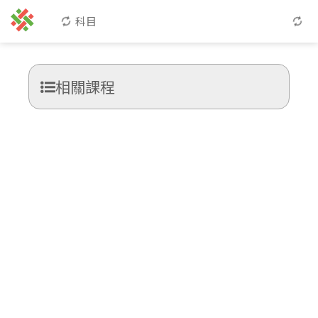
科目
相關課程