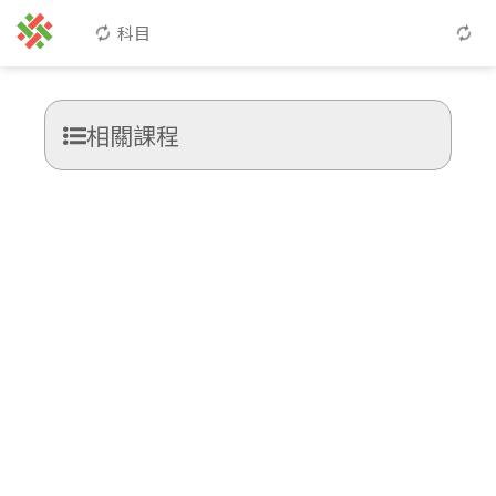
科目
相關課程