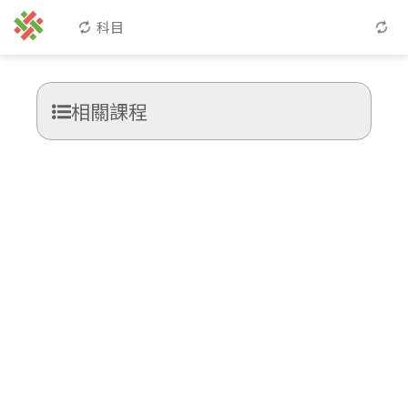
科目
相關課程