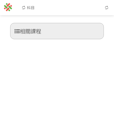
科目
相關課程