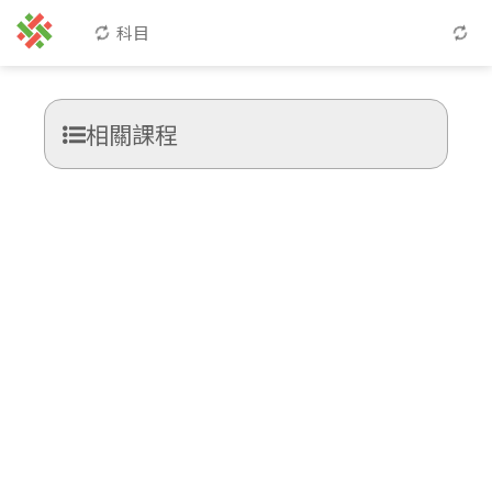
科目
相關課程