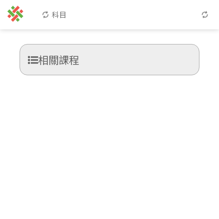
科目
相關課程