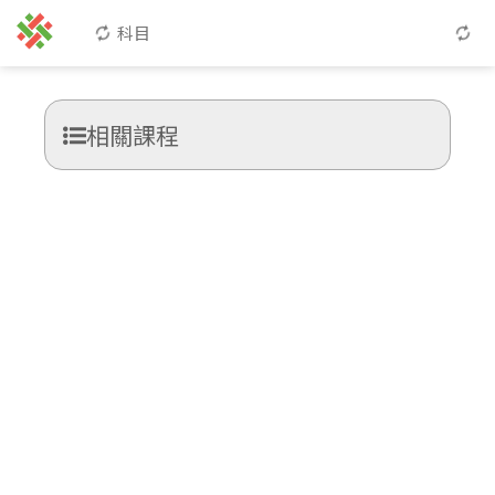
科目
相關課程