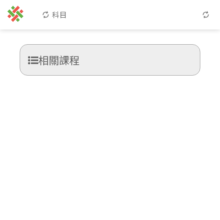
科目
相關課程