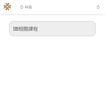
科目
相關課程