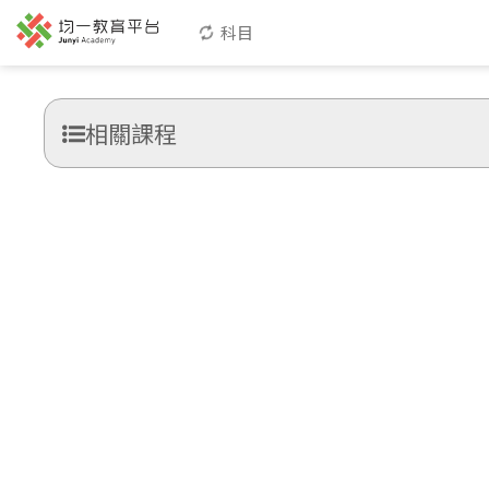
科目
相關課程