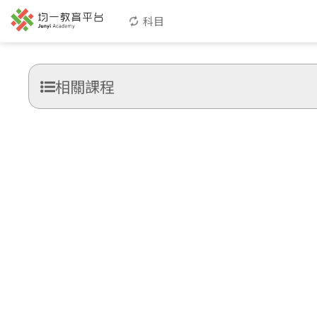
科目
相關課程