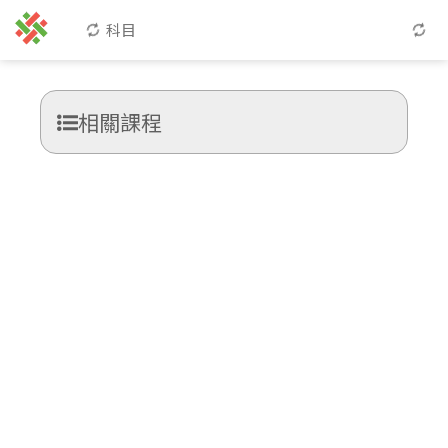
科目
相關課程