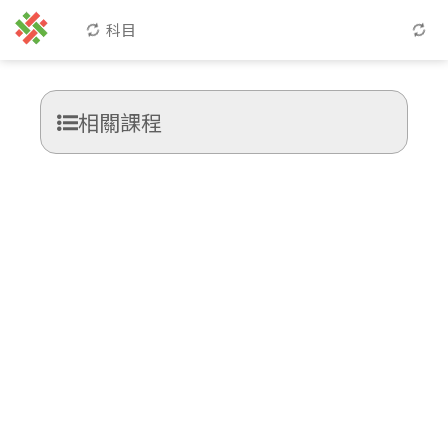
科目
相關課程