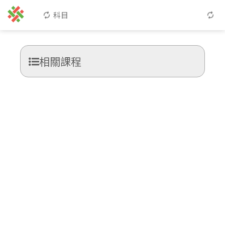
科目
相關課程