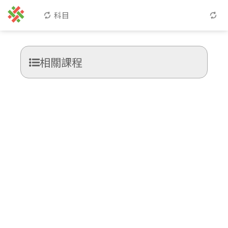
科目
相關課程