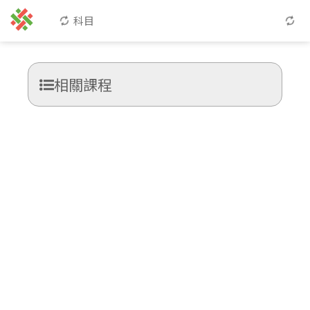
科目
相關課程