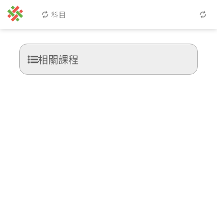
科目
相關課程