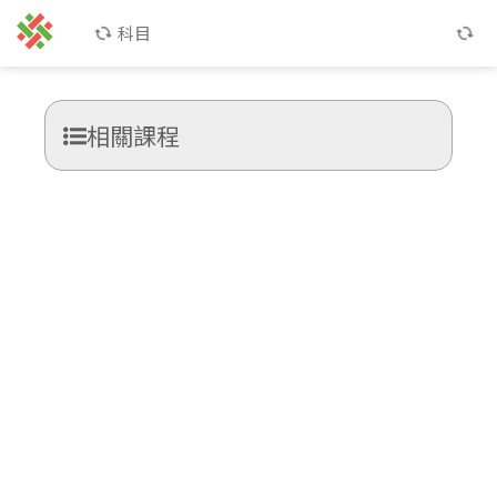
科目
相關課程