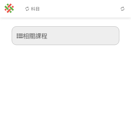
科目
相關課程