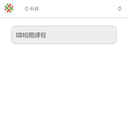
科目
相關課程