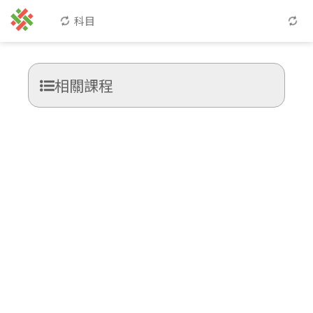
科目
相關課程