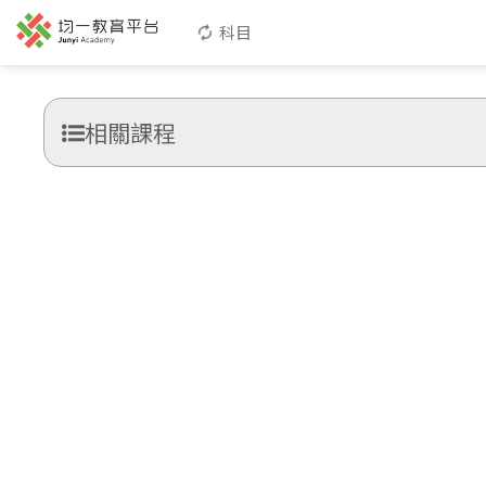
科目
相關課程