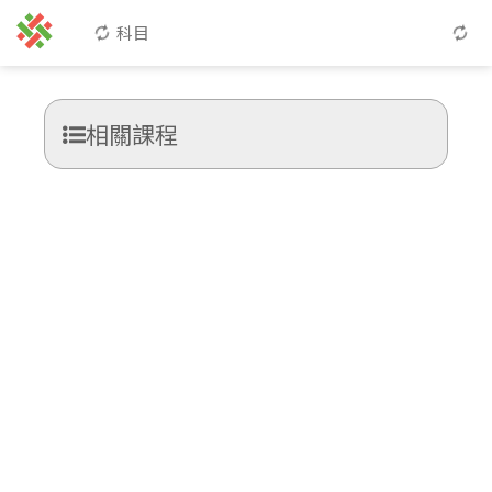
科目
相關課程