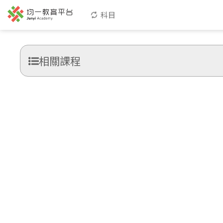
科目
相關課程