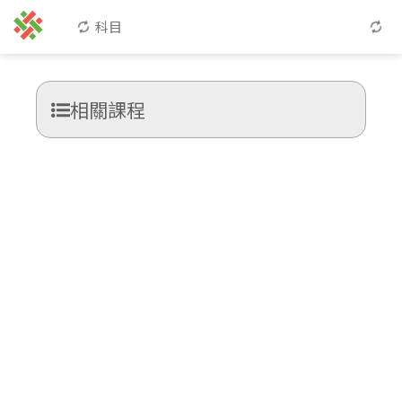
科目
相關課程