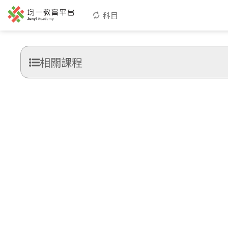
科目
相關課程