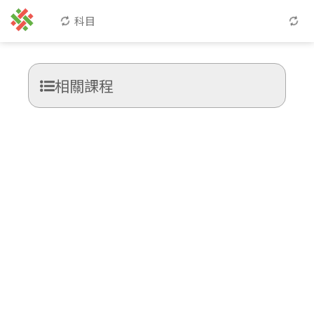
科目
相關課程