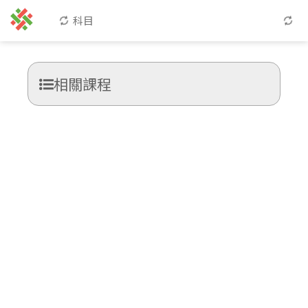
科目
相關課程