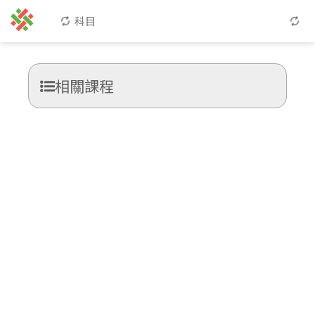
科目
相關課程