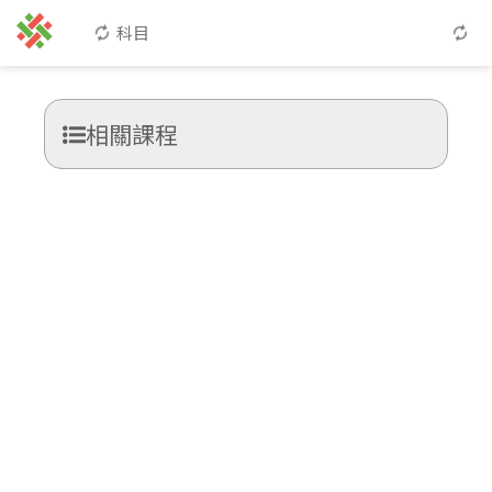
科目
相關課程