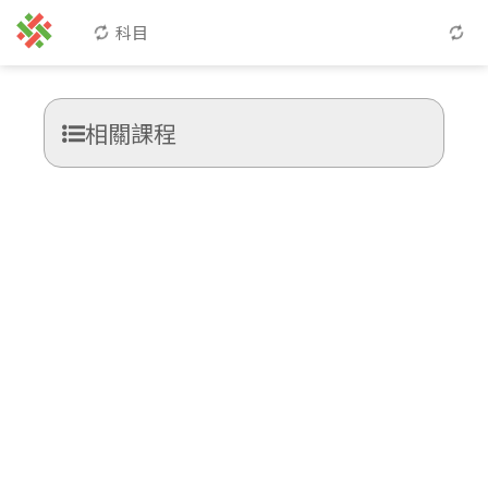
科目
相關課程