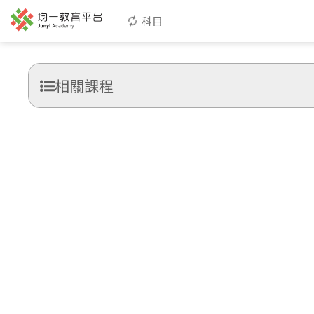
科目
相關課程