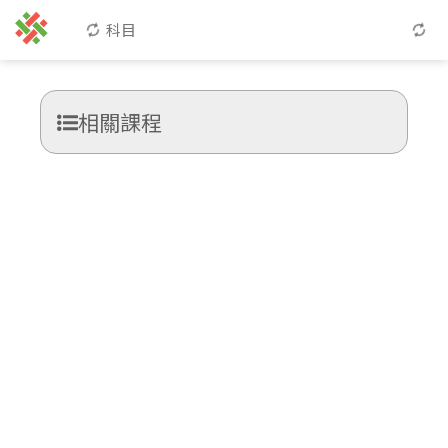
科目
相關課程